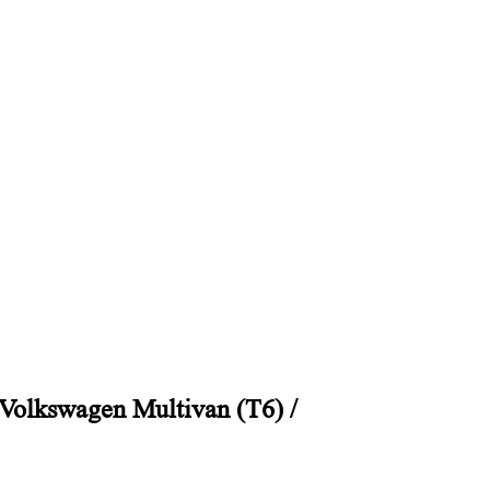
swagen Multivan (T6)
/