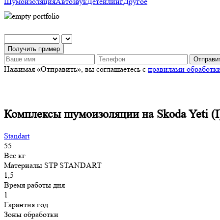
Шумоизоляция
Автозвук
Детейлинг
Другое
Получить пример
Отправит
Нажимая «Отправить», вы соглашаетесь с
правилами обработк
Комплексы шумоизоляции на Skoda Yeti (I)
Standart
55
Вес
кг
Материалы
STP STANDART
1,5
Время работы
дня
1
Гарантия
год
Зоны обработки