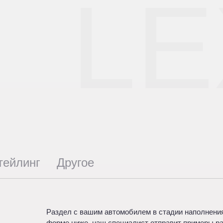
L
тейлинг
Другое
Раздел с вашим автомобилем в стадии наполнения
форме ниже, наш специалист отправит примеры р