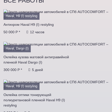
ВСЕ РАБОТЫ
Haval, H9 (I) restyling
Антихром Haval H9 (I) restyling
50 000 P *
12 часов
Haval, Dargo (I)
Оклейка кузова матовой антигравийной
пленкой Haval Dargo (I)
300 000 P *
5 дней
Haval, H9 (I) restyling
Оклейка оптики тонирующей
полиуретановой пленкой Haval H9 (I)
restyling