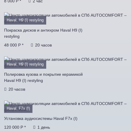
8 000 P *
2 час
Haval, H9 (I) restyling
Покраска дисков и антихром Haval H9 (I)
restyling
48 000 P *
20 часов
Haval, H9 (I) restyling
Полировка кузова и покрытие керамикой
Haval H9 (I) restyling
20 часов
Haval, F7x (I)
Установка аудиосистемы Haval F7x (I)
120 000 P *
1 день