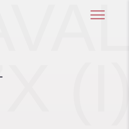
AVA
X (I
L