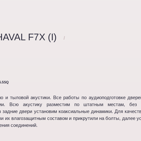
VAL F7X (I)
/
.5SQ
о и тыловой акустики. Все работы по аудиоподготовке двере
ии. Всю акустику разместим по штатным местам, без и
в задние двери установим коаксиальные динамики. Для качест
ли их влагозащитным составом и прикрутили на болты, далее 
ения соединений.