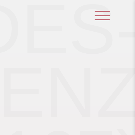
ES
)
EN