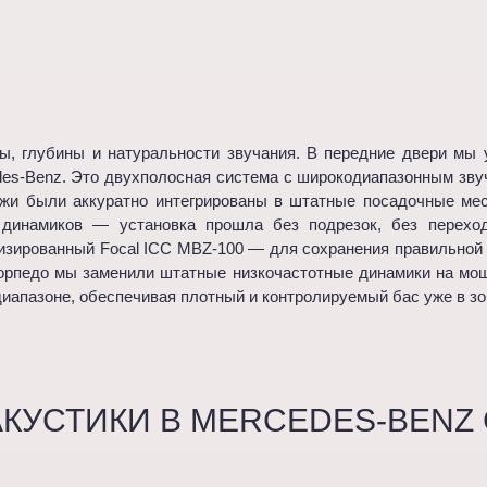
, глубины и натуральности звучания. В передние двери мы у
es-Benz. Это двухполосная система с широкодиапазонным зв
жи были аккуратно интегрированы в штатные посадочные мес
а динамиков — установка прошла без подрезок, без перех
изированный Focal ICC MBZ-100 — для сохранения правильной
торпедо мы заменили штатные низкочастотные динамики на м
иапазоне, обеспечивая плотный и контролируемый бас уже в зо
КУСТИКИ В MERCEDES-BENZ 