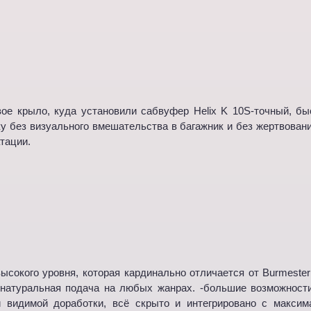
евое крыло, куда установили сабвуфер Helix K 10S-точный, б
 без визуального вмешательства в багажник и без жертвовани
тации.
окого уровня, которая кардинально отличается от Burmester:
-натуральная подача на любых жанрах. -большие возможност
 видимой доработки, всё скрыто и интегрировано с максим