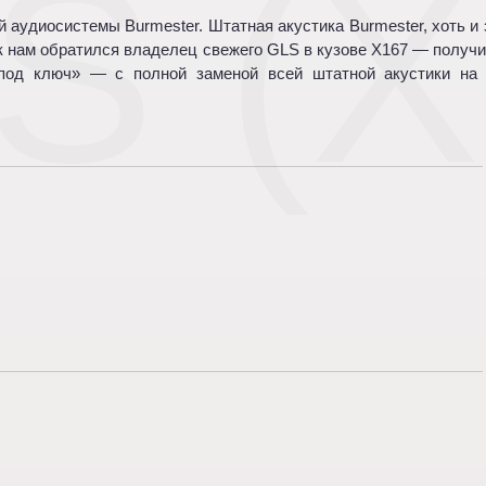
S (X
аудиосистемы Burmester. Штатная акустика Burmester, хоть и з
 к нам обратился владелец свежего GLS в кузове X167 — получи
под ключ» — с полной заменой всей штатной акустики на 