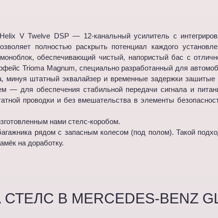
Helix V Twelve DSP — 12-канальный усилитель с интегриро
озволяет полностью раскрыть потенциал каждого установле
ноблок, обеспечивающий чистый, напористый бас с отлично
ерфейс Trioma Magnum, специально разработанный для автомоб
ва, минуя штатный эквалайзер и временные задержки зашитые
м — для обеспечения стабильной передачи сигнала и питан
атной проводки и без вмешательства в элементы безопасност
 изготовленным нами стелс-коробом.
багажника рядом с запасным колесом (под полом). Такой подх
амёк на доработку.
СТЕЛС В MERCEDES-BENZ GL