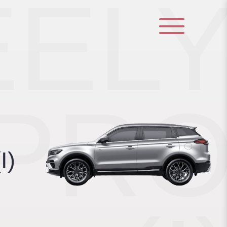
EEL
 PR
I)