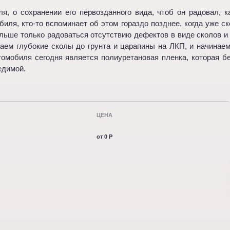
, о сохранении его первозданного вида, чтоб он радовал, 
иля, кто-то вспоминает об этом гораздо позднее, когда уже с
льше только радоваться отсутствию дефектов в виде сколов и 
аем глубокие сколы до грунта и царапины на ЛКП, и начинае
омобиля сегодня является полиуретановая пленка, которая б
редимой.
ЦЕНА
от
0 P