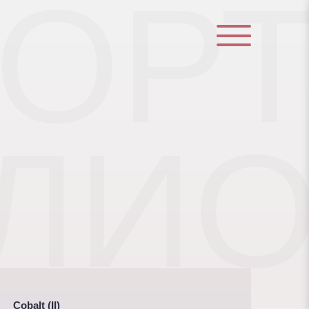
ОР
ЛИ
Cobalt (II)