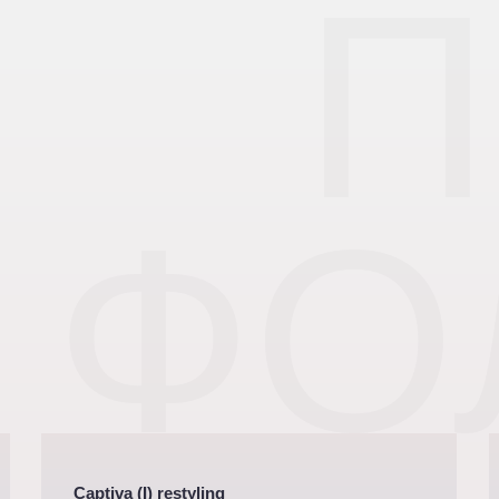
П
ФО
Captiva (I) restyling