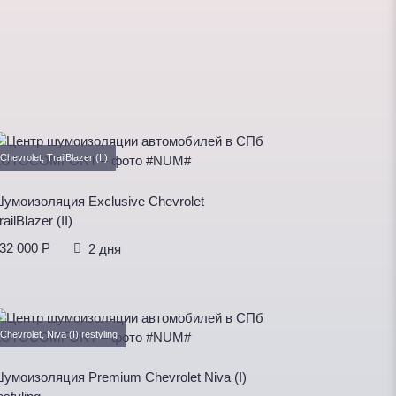
Chevrolet, TrailBlazer (II)
умоизоляция Exclusive Chevrolet
railBlazer (II)
32 000 P
2 дня
Chevrolet, Niva (I) restyling
умоизоляция Premium Chevrolet Niva (I)