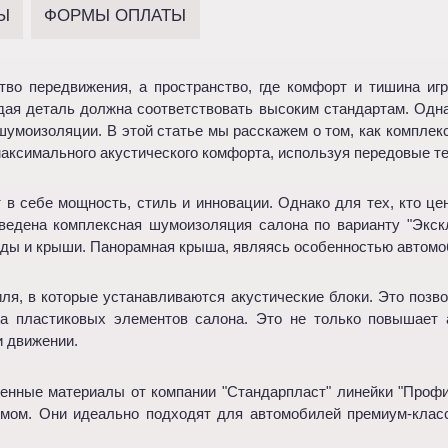
Ы
ФОРМЫ ОПЛАТЫ
во передвижения, а пространство, где комфорт и тишина иг
дая деталь должна соответствовать высоким стандартам. Одн
умоизоляции. В этой статье мы расскажем о том, как комплек
максимального акустического комфорта, используя передовые т
 себе мощность, стиль и инновации. Однако для тех, кто це
едена комплексная шумоизоляция салона по варианту "Экскл
еды и крыши. Панорамная крыша, являясь особенностью автомо
я, в которые устанавливаются акустические блоки. Это позво
ка пластиковых элементов салона. Это не только повышает 
и движении.
нные материалы от компании "Стандарпласт" линейки "Профи
мом. Они идеально подходят для автомобилей премиум-класса