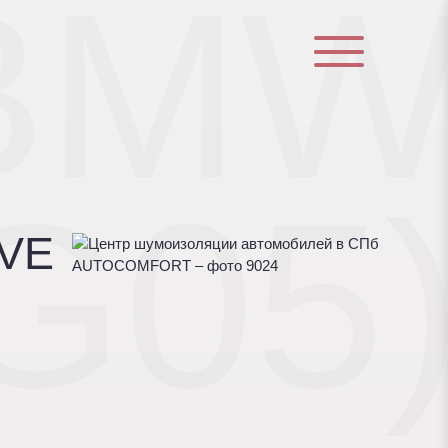
BM
G05
VE