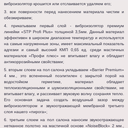
виброизолятор крошится или отслаивается удаляем его;
все поверхности перед нанесением материала чистим и
обезжириваем;
прикатываем первый слой - виброизолятор премиум
линейки «STP Profi Plus» толщиной 3,5мм. Данный материал
эффективен в широком диапазоне температур и используется
на самые нагруженные зоны, имеет максимальный показатель
адгезии и самый высокий КМП 0,65 ед. среди мастичных
материалов «Профи плюс» не впитывает влагу и обладает
антикоррозийными свойствами;
вторым слоем на пол салона укладываем «Barrier Premium»
4 мм., это вспененный поэлитилен с закрытой порой на
водостойком герметике, материал обладает
теплоизоляционными и шумоизоляционными свойствами, не
впитывает влагу, и рассеивает звуковую волну сохраняя тепло.
Его основная задача создать воздушный зазор между
виброизолятором и звукоотражающей мембраной третьего
слоя нашего «пирога»;
третьим слоем на пол салона наносим звукоотражающее
нетканное полотно на мастичной основе «NoiseBlock» 2 мм.,