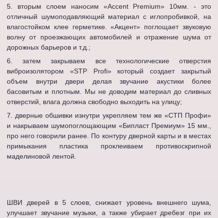
вторым слоем наносим «Accent Premium» 10мм. - это
отличный шумоподавляющий материал с иглопробивкой, на
влагостойком клее герметике. «Акцент» поглощает звуковую
волну от проезжающих автомобилей и отражение шума от
дорожных барьеров и т.д.;
затем закрываем все технологические отверстия
виброизолятором «STP Profi» который создает закрытый
объем внутри двери делая звучание акустики более
басовитым и плотным. Мы не доводим материал до сливных
отверстий, влага должна свободно выходить на улицу;
дверные обшивки изнутри укрепляем тем же «СТП Профи»
и накрываем шумопоглощающим «Бипласт Премиум» 15 мм.,
про него говорили ранее. По контуру дверной карты и в местах
примыкания пластика проклеиваем противоскрипной
маделиновой лентой.
ШВИ дверей в 5 слоев, снижает уровень внешнего шума,
улучшает звучание музыки, а также убирает дребезг при их