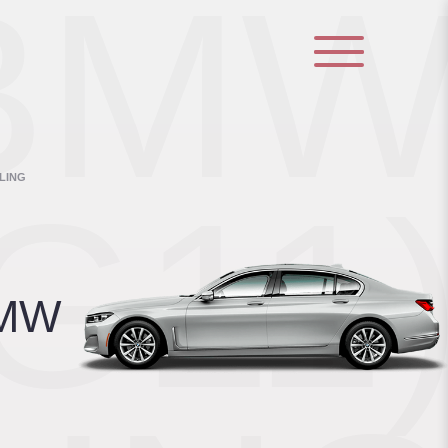
BM
LING
(G11
BMW