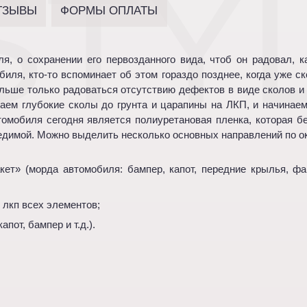
STY
ТЗЫВЫ
ФОРМЫ ОПЛАТЫ
, о сохранении его первозданного вида, чтоб он радовал, 
иля, кто-то вспоминает об этом гораздо позднее, когда уже с
льше только радоваться отсутствию дефектов в виде сколов и 
аем глубокие сколы до грунта и царапины на ЛКП, и начинае
омобиля сегодня является полиуретановая пленка, которая б
редимой. Можно выделить несколько основных направлений по о
кет» (морда автомобиля: бампер, капот, передние крылья, фа
 лкп всех элементов;
пот, бампер и т.д.).