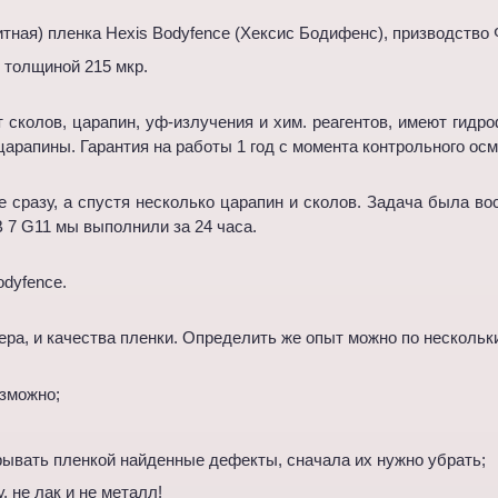
итная) пленка Hexis Bodyfence (Хексис Бодифенс), призводство 
 толщиной 215 мкр.
сколов, царапин, уф-излучения и хим. реагентов, имеют гид
царапины. Гарантия на работы 1 год с момента контрольного осм
е сразу, а спустя несколько царапин и сколов. Задача была в
 7 G11 мы выполнили за 24 часа.
odyfence.
тера, и качества пленки. Определить же опыт можно по несколь
озможно;
рывать пленкой найденные дефекты, сначала их нужно убрать;
, не лак и не металл!