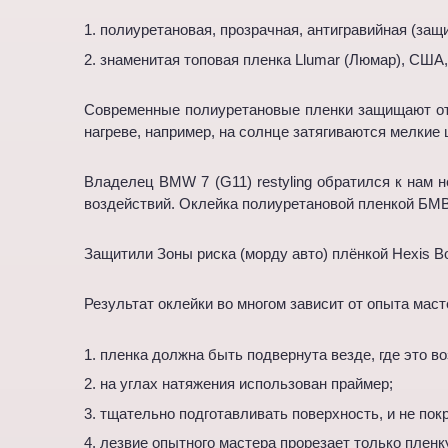
полиуретановая, прозрачная, антигравийная (защ
знаменитая топовая пленка Llumar (Люмар), США,
Современные полиуретановые пленки защищают от 
нагреве, например, на солнце затягиваются мелкие 
Владелец BMW 7 (G11) restyling обратился к нам н
воздействий. Оклейка полиуретановой пленкой БМВ
Защитили Зоны риска (морду авто) плёнкой Hexis B
Результат оклейки во многом зависит от опыта мас
пленка должна быть подвернута везде, где это в
на углах натяжения использован праймер;
тщательно подготавливать поверхность, и не пок
лезвие опытного мастера прорезает только пленку